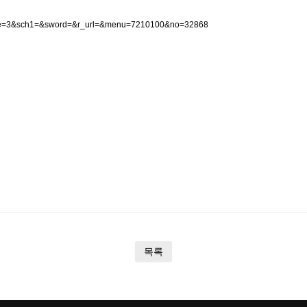
&page=3&sch1=&sword=&r_url=&menu=7210100&no=32868
목록