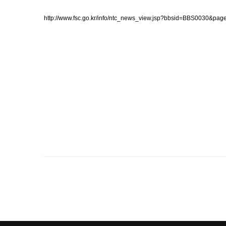
http://www.fsc.go.kr/info/ntc_news_view.jsp?bbsid=BBS0030